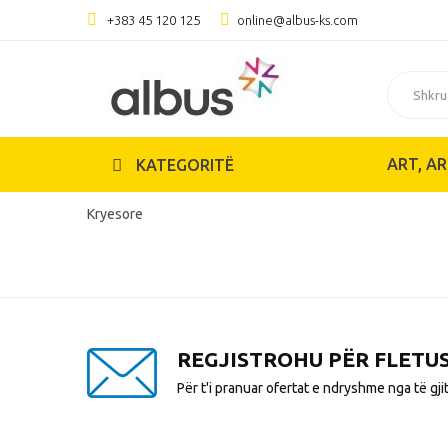
+383 45 120 125
online@albus-ks.com
ART, AR
KATEGORITË
Kryesore
REGJISTROHU PËR FLETU
Për t'i pranuar ofertat e ndryshme nga të gji