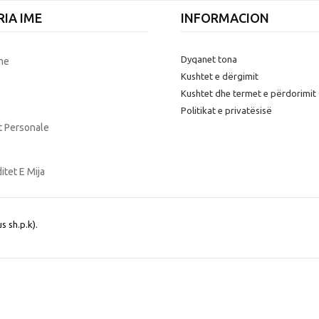
IA IME
INFORMACION
Dyqanet tona
Ime
Kushtet e dërgimit
Kushtet dhe termet e përdorimit
Politikat e privatësisë
t Personale
itet E Mija
s sh.p.k)
.