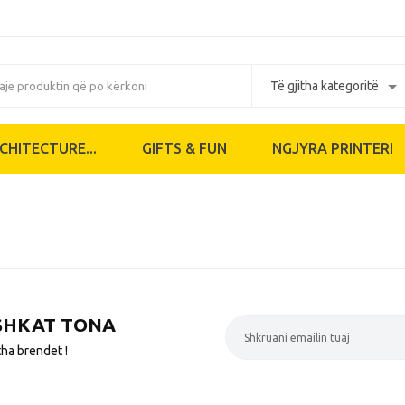
CHITECTURE...
GIFTS & FUN
NGJYRA PRINTERI
SHKAT TONA
tha brendet !