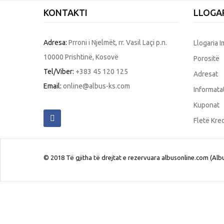
KONTAKTI
LLOGAR
Adresa:
Prroni i Njelmët, rr. Vasil Laçi p.n.
Llogaria 
10000 Prishtinë, Kosovë
Porositë
Tel/Viber:
+383 45 120 125
Adresat
Email:
online@albus-ks.com
Informata
Kuponat
Fletë Kred
© 2018 Të gjitha të drejtat e rezervuara albusonline.com (Albu