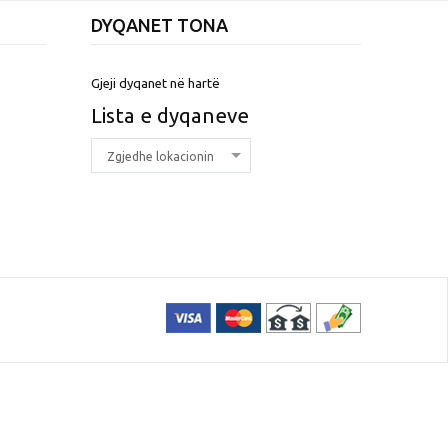
DYQANET TONA
Gjeji dyqanet në hartë
Lista e dyqaneve
Zgjedhe lokacionin
This page can't load Google
Maps correctly.
Do you own this
OK
website?