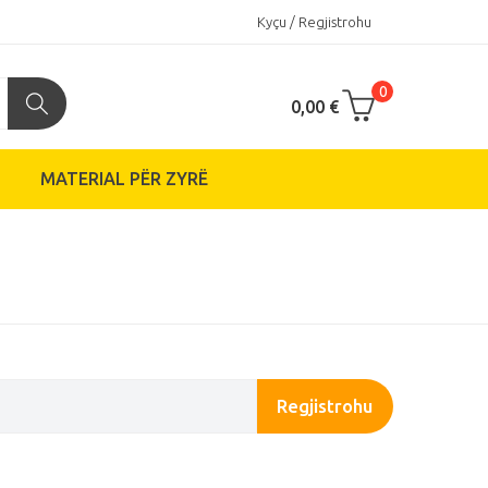
Kyçu / Regjistrohu
0
0,00 €
MATERIAL PËR ZYRË
Regjistrohu