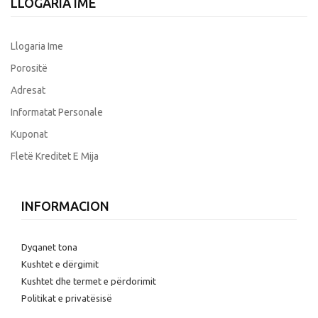
LLOGARIA IME
Llogaria Ime
Porositë
Adresat
Informatat Personale
Kuponat
Fletë Kreditet E Mija
INFORMACION
Dyqanet tona
Kushtet e dërgimit
Kushtet dhe termet e përdorimit
Politikat e privatësisë