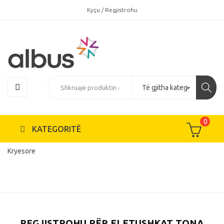
Kyçu / Regjistrohu
0
KATEGORITË
Kryesore
REGJISTROHU PËR FLETUSHKAT TONA