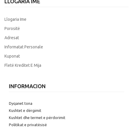
LLOGARIA IME
Llogaria Ime
Porositë
Adresat
Informatat Personale
Kuponat
Fletë Kreditet E Mija
INFORMACION
Dyqanet tona
Kushtet e dërgimit
Kushtet dhe termet e përdorimit
Politikat e privatësisë