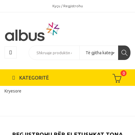
Kyçu / Regjistrohu
0
KATEGORITË
Kryesore
REGJISTROHU PËR FLETUSHKAT TONA