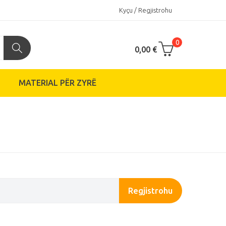
Kyçu / Regjistrohu
0
0,00 €
MATERIAL PËR ZYRË
Regjistrohu