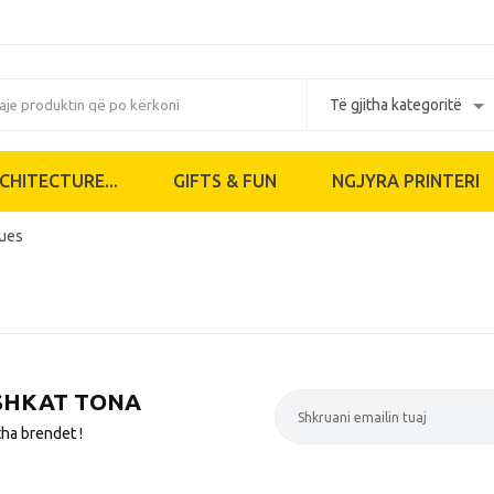
CHITECTURE...
GIFTS & FUN
NGJYRA PRINTERI
tues
SHKAT TONA
tha brendet !