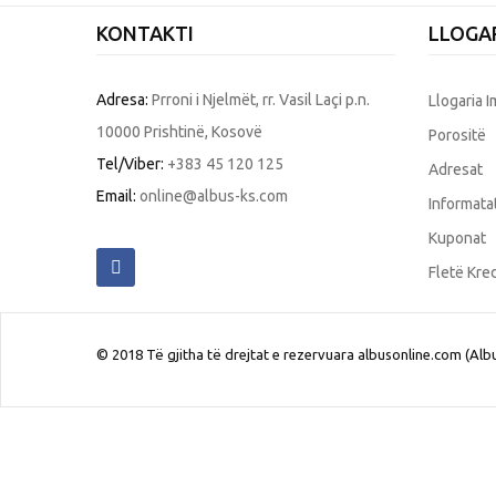
KONTAKTI
LLOGAR
Adresa:
Prroni i Njelmët, rr. Vasil Laçi p.n.
Llogaria 
10000 Prishtinë, Kosovë
Porositë
Tel/Viber:
+383 45 120 125
Adresat
Email:
online@albus-ks.com
Informata
Kuponat
Fletë Kred
© 2018 Të gjitha të drejtat e rezervuara albusonline.com (Albu