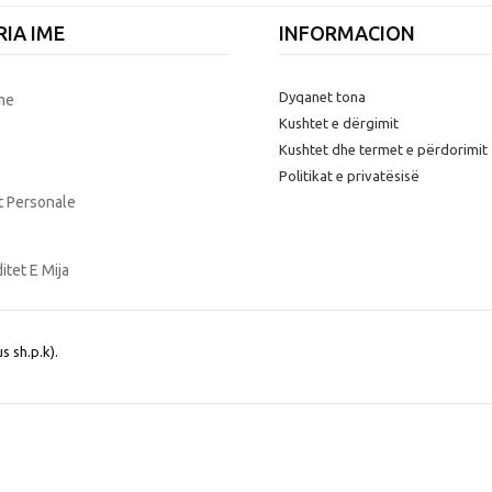
IA IME
INFORMACION
Dyqanet tona
Ime
Kushtet e dërgimit
Kushtet dhe termet e përdorimit
Politikat e privatësisë
t Personale
itet E Mija
s sh.p.k)
.