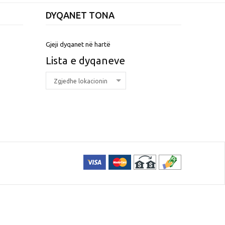
DYQANET TONA
Gjeji dyqanet në hartë
Lista e dyqaneve
Zgjedhe lokacionin
This page can't load Google
Maps correctly.
Do you own this
OK
website?