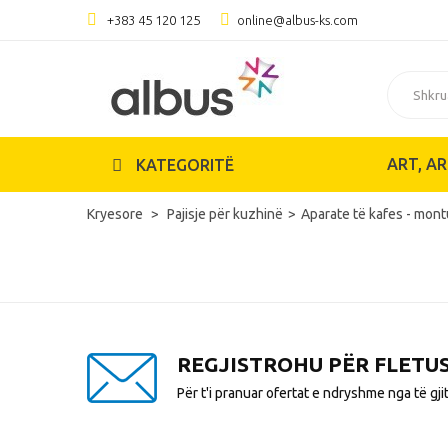
+383 45 120 125
online@albus-ks.com
ART, AR
KATEGORITË
Kryesore
Pajisje për kuzhinë
Aparate të kafes - mon
REGJISTROHU PËR FLETU
Për t'i pranuar ofertat e ndryshme nga të gji