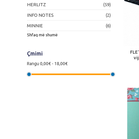
HERLITZ
(59)
INFO NOTES
(2)
MINNIE
(6)
Shfaq më shumë
FLE
Çmimi
vi
Rangu
0,00€ - 18,00€