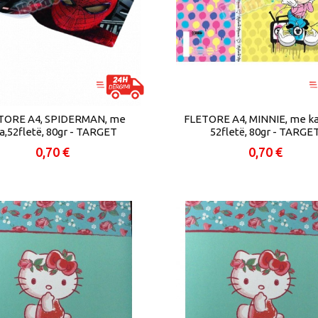
TORE A4, SPIDERMAN, me
FLETORE A4, MINNIE, me ka
ja,52fletë, 80gr - TARGET
52fletë, 80gr - TARGE
0,70 €
0,70 €