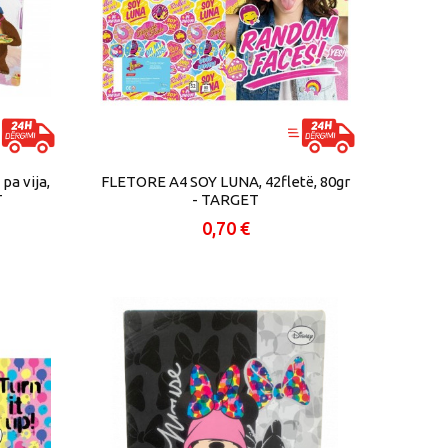
a vija,
FLETORE A4 SOY LUNA, 42fletë, 80gr
T
- TARGET
0,70 €