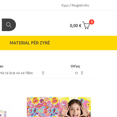
Kyçu / Regjistrohu
0
0,00 €
MATERIAL PËR ZYRË
as:
Shfaq:
ë të lirat në në fillim
12