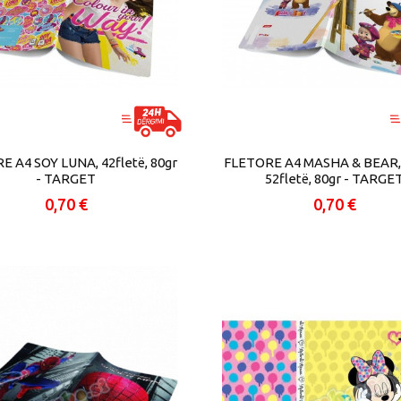
E A4 SOY LUNA, 42fletë, 80gr
FLETORE A4 MASHA & BEAR, p
- TARGET
52fletë, 80gr - TARGE
0,70 €
0,70 €