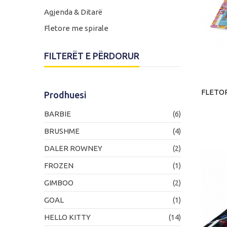
Agjenda & Ditarë
Fletore me spirale
FILTERËT E PËRDORUR
FLETOR
Prodhuesi
BARBIE
(6)
BRUSHME
(4)
DALER ROWNEY
(2)
FROZEN
(1)
GIMBOO
(2)
GOAL
(1)
HELLO KITTY
(14)