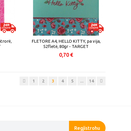
trorë,
FLETORE A4, HELLO KITTY, pa vija,
T
52fletë, 80gr - TARGET
0,70 €
1
2
3
4
5
...
14
Regjistrohu