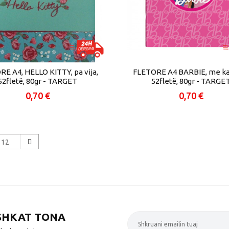
E A4, HELLO KITTY, pa vija,
FLETORE A4 BARBIE, me ka
52fletë, 80gr - TARGET
52fletë, 80gr - TARGE
0,70 €
0,70 €
12
SHKAT TONA