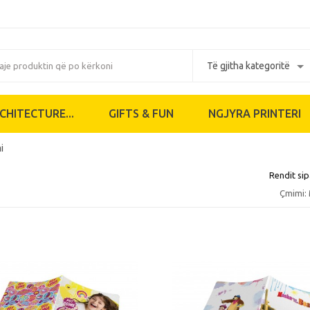
CHITECTURE...
GIFTS & FUN
NGJYRA PRINTERI
i
Rendit sip
Çmimi: M