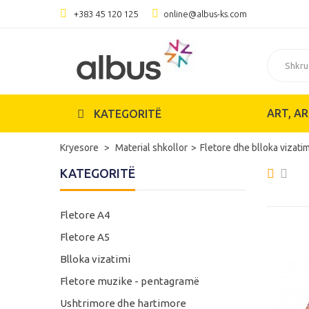
+383 45 120 125
online@albus-ks.com
ART, AR
KATEGORITË
Kryesore
Material shkollor
Fletore dhe blloka vizatim
KATEGORITË
Fletore A4
Fletore A5
Blloka vizatimi
Fletore muzike - pentagramë
Ushtrimore dhe hartimore