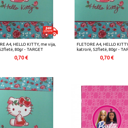
E A4, HELLO KITTY, me vija,
FLETORE A4, HELLO KITT
52fletë, 80gr - TARGET
katrorë, 52fletë, 80gr - T
0,70 €
0,70 €