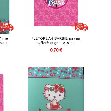
Y, me
FLETORE A4, BARBIE, pa vija,
ARGET
52fletë, 80gr - TARGET
0,70 €