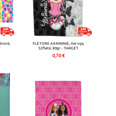
trorë,
FLETORE A4 MINNIE, me vija,
T
52fletë, 80gr - TARGET
0,70 €