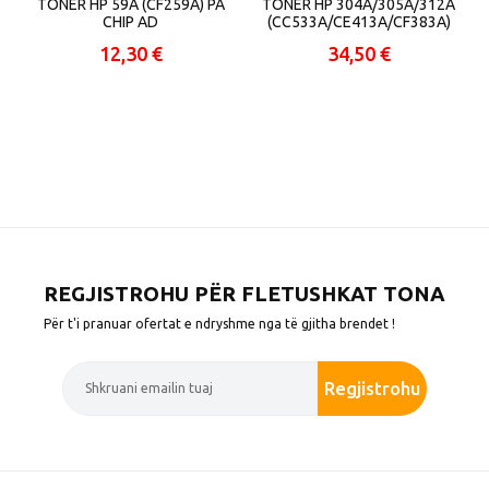
TONER HP 59A (CF259A) PA
TONER HP 304A/305A/312A
CHIP AD
(CC533A/CE413A/CF383A)
MAGENTA AD
12,30 €
34,50 €
REGJISTROHU PËR FLETUSHKAT TONA
Për t'i pranuar ofertat e ndryshme nga të gjitha brendet !
Regjistrohu