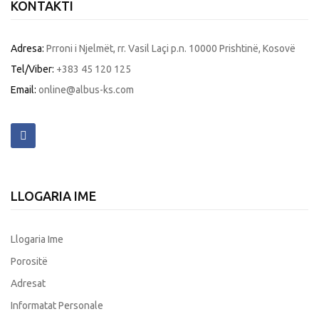
KONTAKTI
Adresa:
Prroni i Njelmët, rr. Vasil Laçi p.n. 10000 Prishtinë, Kosovë
Tel/Viber:
+383 45 120 125
Email:
online@albus-ks.com
LLOGARIA IME
Llogaria Ime
Porositë
Adresat
Informatat Personale