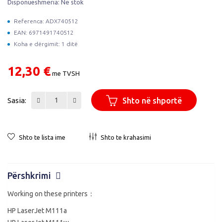
Disponueshmëria:
Në stok
Referenca: ADX740512
EAN: 6971491740512
Koha e dërgimit: 1 ditë
12,30 €
me TVSH
Sasia:
Shto në shportë
Shto te lista ime
Shto te krahasimi
Përshkrimi
Working on these printers：
HP LaserJet M111a