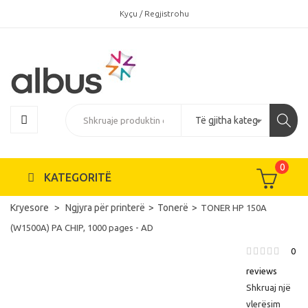
Kyçu / Regjistrohu
0
KATEGORITË
Kryesore
Ngjyra për printerë
Tonerë
TONER HP 150A
(W1500A) PA CHIP, 1000 pages - AD
0
reviews
Shkruaj një
vlerësim