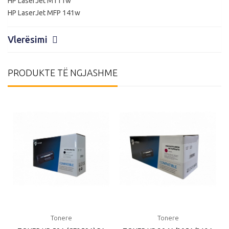
HP LaserJet M111w
HP LaserJet MFP 141w
Vlerësimi
PRODUKTE TË NGJASHME
Tonere
Tonere