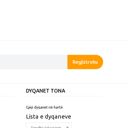
Regjistrohu
DYQANET TONA
Gjeji dyqanet në hartë
Lista e dyqaneve
Zgjedhe lokacionin