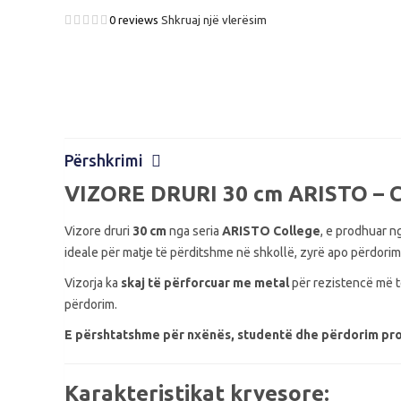
0 reviews
Shkruaj një vlerësim
Përshkrimi
VIZORE DRURI 30 cm ARISTO –
Vizore druri
30 cm
nga seria
ARISTO College
, e prodhuar 
ideale për matje të përditshme në shkollë, zyrë apo përdorim
Vizorja ka
skaj të përforcuar me metal
për rezistencë më 
përdorim.
E përshtatshme për nxënës, studentë dhe përdorim prof
Karakteristikat kryesore: