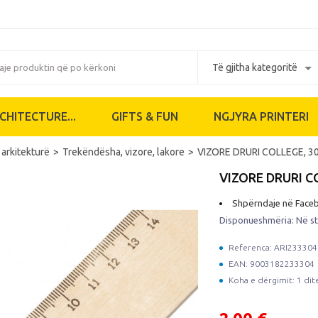
CHITECTURE...
GIFTS & FUN
NGJYRA PRINTERI
 arkitekturë
Trekëndësha, vizore, lakore
VIZORE DRURI COLLEGE, 3
VIZORE DRURI C
Shpërndaje në Face
Disponueshmëria:
Në s
Referenca: ARI233304
EAN: 9003182233304
Koha e dërgimit: 1 dit