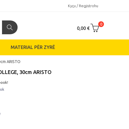
Kyçu / Regjistrohu
0
0,00 €
MATERIAL PËR ZYRË
0cm ARISTO
OLLEGE, 30cm ARISTO
book!
tok
ë