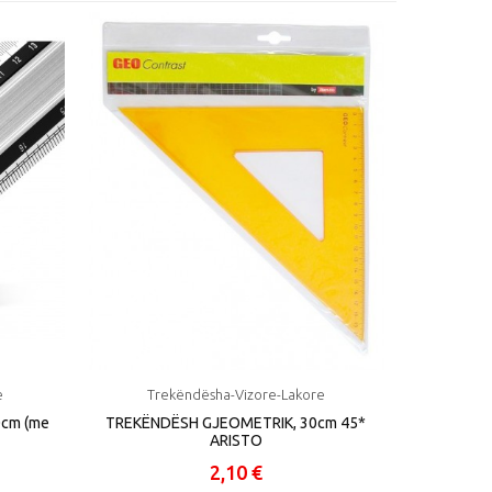
Tre
V
e
Trekëndësha-Vizore-Lakore
0cm (me
TREKËNDËSH GJEOMETRIK, 30cm 45*
ARISTO
2,10 €