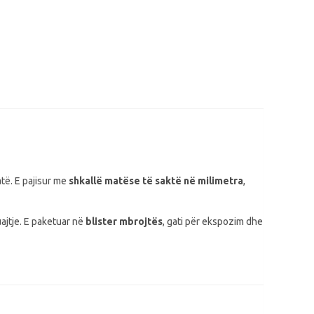
të. E pajisur me
shkallë matëse të saktë në milimetra
,
uajtje. E paketuar në
blister mbrojtës
, gati për ekspozim dhe