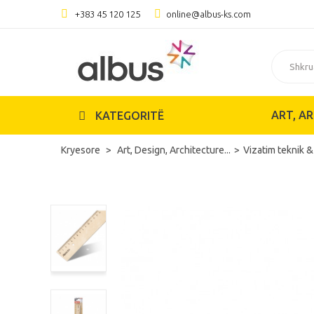
+383 45 120 125
online@albus-ks.com
ART, AR
KATEGORITË
Kryesore
Art, Design, Architecture...
Vizatim teknik &