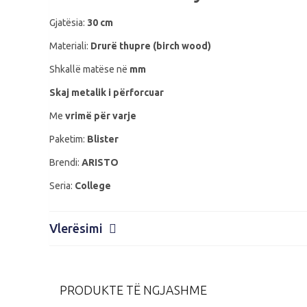
Gjatësia:
30 cm
Materiali:
Drurë thupre (birch wood)
Shkallë matëse në
mm
Skaj metalik i përforcuar
Me
vrimë për varje
Paketim:
Blister
Brendi:
ARISTO
Seria:
College
Vlerësimi
PRODUKTE TË NGJASHME