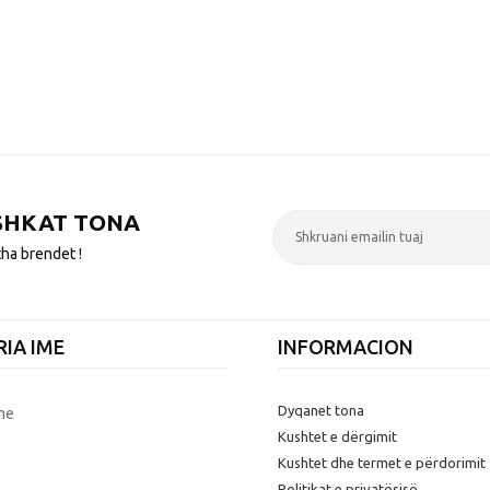
SHKAT TONA
tha brendet !
IA IME
INFORMACION
Dyqanet tona
Ime
Kushtet e dërgimit
Kushtet dhe termet e përdorimit
Politikat e privatësisë