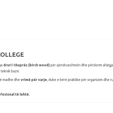
 COLLEGE
nga
druri i thuprës (birch wood)
për qëndrueshmëri dhe përdorim afatgja
 teknik bazë.
të madhe dhe
vrimë për varje
, duke e bërë praktike për organizim dhe r
esional të lehtë.