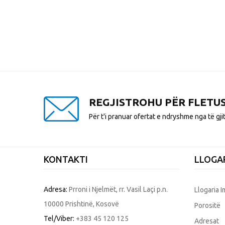
REGJISTROHU PËR FLETU
Për t'i pranuar ofertat e ndryshme nga të gji
KONTAKTI
LLOGAR
Adresa:
Prroni i Njelmët, rr. Vasil Laçi p.n.
Llogaria 
10000 Prishtinë, Kosovë
Porositë
Tel/Viber:
+383 45 120 125
Adresat